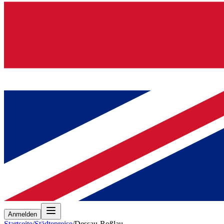
Anmelden
Startseite
/
Städtepreise
/
Dessau-Roßlau