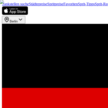
Tankstellen suche
Städtepreise
Spritpreise
Favoriten
Sprit-Tipps
Sprit-Re
Berlin