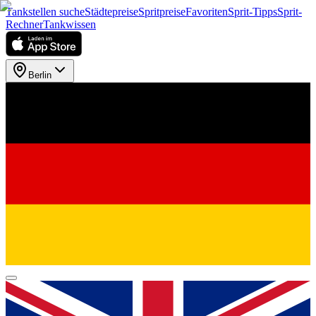
Tankstellen suche
Städtepreise
Spritpreise
Favoriten
Sprit-Tipps
Sprit-
Rechner
Tankwissen
Berlin