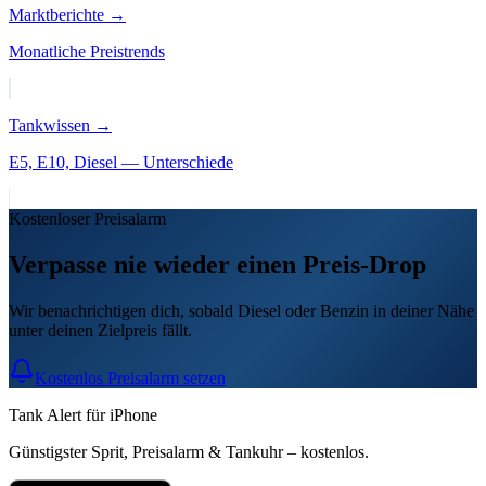
Marktberichte →
Monatliche Preistrends
Tankwissen →
E5, E10, Diesel — Unterschiede
Kostenloser Preisalarm
Verpasse nie wieder einen Preis-Drop
Wir benachrichtigen dich, sobald Diesel oder Benzin in deiner Nähe
unter deinen Zielpreis fällt.
Kostenlos Preisalarm setzen
Tank Alert für iPhone
Günstigster Sprit, Preisalarm & Tankuhr – kostenlos.