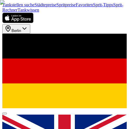
Tankstellen suche
Städtepreise
Spritpreise
Favoriten
Sprit-Tipps
Sprit-
Rechner
Tankwissen
Berlin