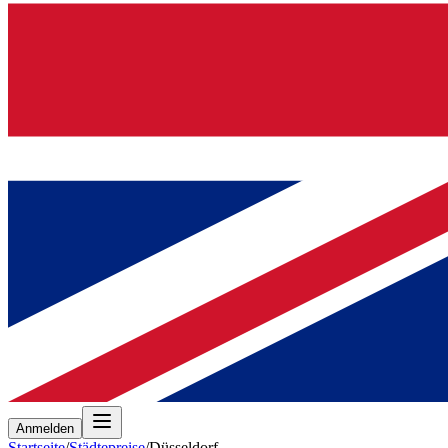
Anmelden
Startseite
/
Städtepreise
/
Düsseldorf