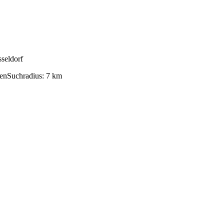
seldorf
len
Suchradius
:
7
km