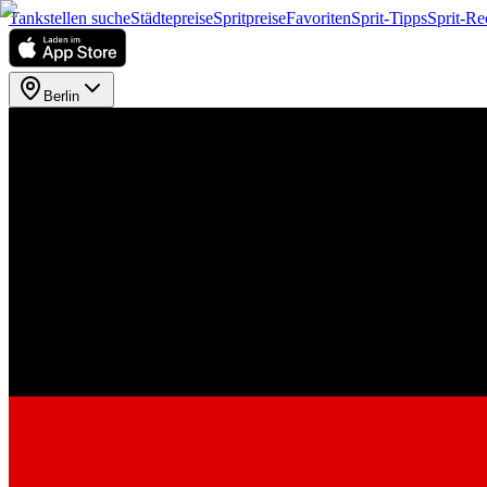
Tankstellen suche
Städtepreise
Spritpreise
Favoriten
Sprit-Tipps
Sprit-Re
Berlin