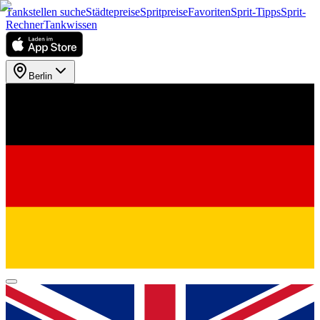
Tankstellen suche
Städtepreise
Spritpreise
Favoriten
Sprit-Tipps
Sprit-
Rechner
Tankwissen
Berlin