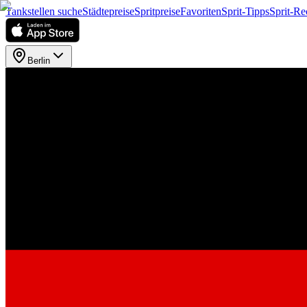
Tankstellen suche
Städtepreise
Spritpreise
Favoriten
Sprit-Tipps
Sprit-Re
Berlin