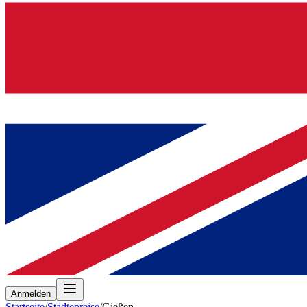
Anmelden
Startseite
/
Städtepreise
/
Gießen