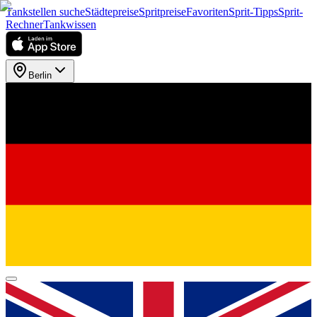
Tankstellen suche
Städtepreise
Spritpreise
Favoriten
Sprit-Tipps
Sprit-
Rechner
Tankwissen
Berlin