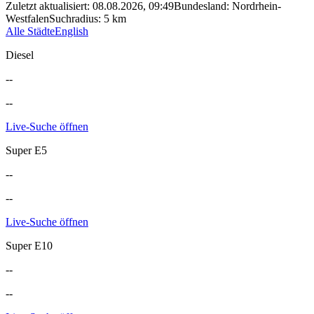
Zuletzt aktualisiert
:
08.08.2026, 09:49
Bundesland
:
Nordrhein-
Westfalen
Suchradius
:
5
km
Alle Städte
English
Diesel
--
--
Live-Suche öffnen
Super E5
--
--
Live-Suche öffnen
Super E10
--
--