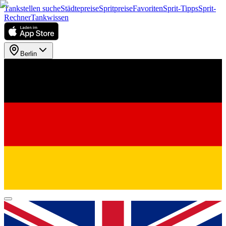
Tankstellen suche
Städtepreise
Spritpreise
Favoriten
Sprit-Tipps
Sprit-
Rechner
Tankwissen
Berlin