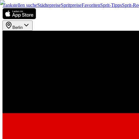
Tankstellen suche
Städtepreise
Spritpreise
Favoriten
Sprit-Tipps
Sprit-Re
Berlin