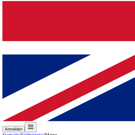
Anmelden
Startseite
/
Städtepreise
/
Mainz