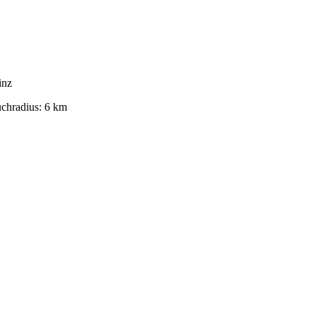
inz
chradius
:
6
km