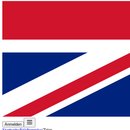
Anmelden
Startseite
/
Städtepreise
/
Trier