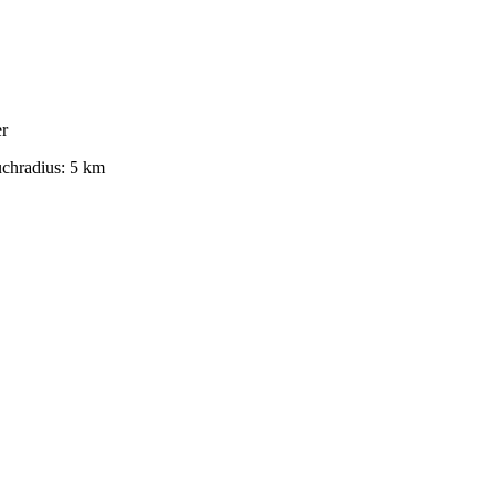
er
chradius
:
5
km