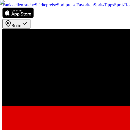
Tankstellen suche
Städtepreise
Spritpreise
Favoriten
Sprit-Tipps
Sprit-Re
Berlin