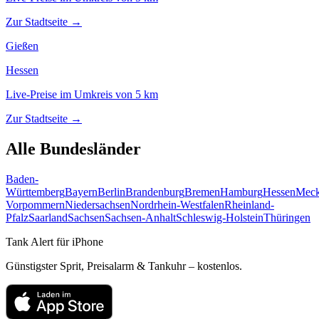
Zur Stadtseite →
Gießen
Hessen
Live-Preise im Umkreis von
5
km
Zur Stadtseite →
Alle Bundesländer
Baden-
Württemberg
Bayern
Berlin
Brandenburg
Bremen
Hamburg
Hessen
Meck
Vorpommern
Niedersachsen
Nordrhein-Westfalen
Rheinland-
Pfalz
Saarland
Sachsen
Sachsen-Anhalt
Schleswig-Holstein
Thüringen
Tank Alert für iPhone
Günstigster Sprit, Preisalarm & Tankuhr – kostenlos.