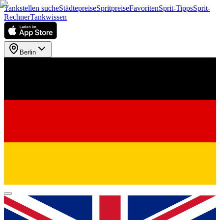
Tankstellen suche
Städtepreise
Spritpreise
Favoriten
Sprit-Tipps
Sprit-
Rechner
Tankwissen
Berlin